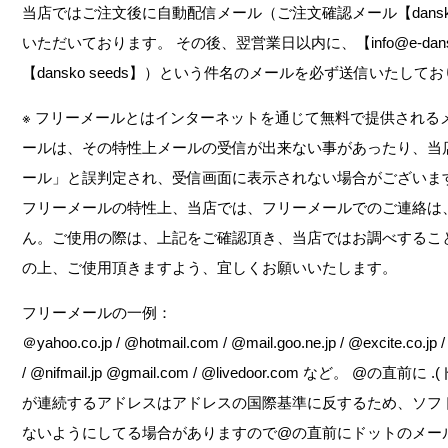
当店ではご注文後に自動配信メール（ご注文確認メール【dansko
いただいております。 その後、翌営業日以内に、【info@e-dan
【dansko seeds】）という件名のメールを必ず送信いたして
※ フリーメールとはインターネットを通じて無料で提供される
ールは、その特性上メールの受信が出来ない事があったり、当
ール」と誤判定され、受信画面に表示されない場合がございま
フリーメールの特性上、当店では、フリーメールでのご連絡は
ん。ご使用の際は、上記をご確認頂き、当店ではお調べするこ
の上、ご使用頂きますよう、宜しくお願いいたします。
フリーメールの一例：
＠yahoo.co.jp / @hotmail.com / @mail.goo.ne.jp / @excite.co.jp /
/ @nifmail.jp @gmail.com / @livedoor.com など。 @の
が連続するアドレスはアドレスの国際基準に反するため、ソフ
ないようにしてる場合がありますので@の直前にドットのメー