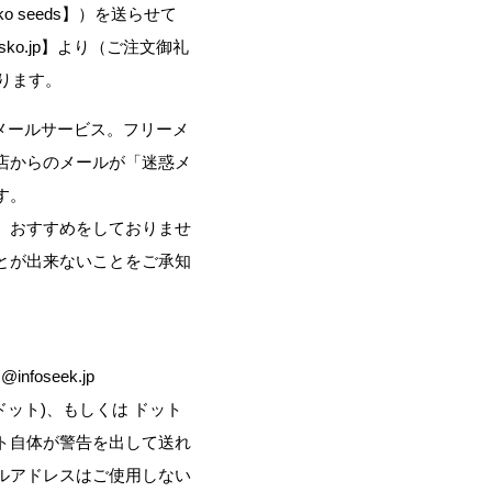
 seeds】）を送らせて
sko.jp】より（ご注文御礼
おります。
メールサービス。フリーメ
店からのメールが「迷惑メ
す。
、おすすめをしておりませ
とが出来ないことをご承知
 @infoseek.jp
直前に .(ドット)、もしくは ドット
ト自体が警告を出して送れ
ルアドレスはご使用しない