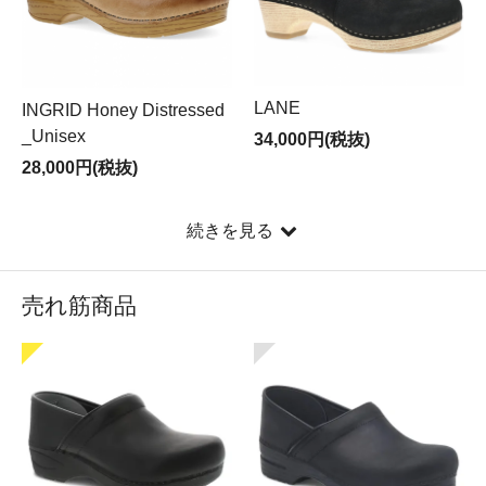
※ご注文、メールによるお問い合わせはお受けいたしま
すが、商品の配送、
受注確認メールの送信や、お問い合わせ等のご返答を一
時休止させて頂きます。
LANE
INGRID Honey Distressed
商品に関するお問い合わせ・確認等は休業明けの8月20
_Unisex
34,000円(税抜)
日（木）より順次行って参ります。
28,000円(税抜)
－ 配送スケジュールについて －
休業期間前後の配送は、以下の様になっております。
8月6日（木）正午までのご注文分 → 休業前の 8月7日
続きを見る
（金）最終出荷
8月6日（木）正午以降のご注文分 → 休業明け 8月20日
売れ筋商品
（木）より順次出荷
－ 銀行振り込みについて －
銀行振り込みのお客様は8月6日（木）正午までのご入
金確認分を休業前の発送最終とさせて頂きます。
お客様にはご不便をおかけ致しますが、ご理解賜ります
ようお願い申し上げます。