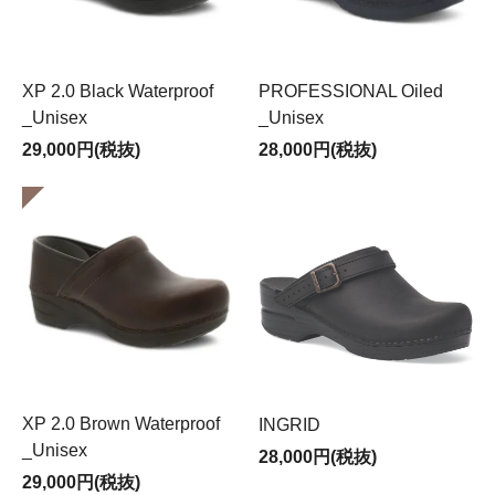
価格改定のお知らせ
お客様各位
平素より、dansko（ダンスコ）をご愛顧いただき、誠に
ありがとうございます。
XP 2.0 Black Waterproof
PROFESSIONAL Oiled
このたび、原材料費やエネルギー価格、物流コストの高
_Unisex
_Unisex
騰に伴い、現行価格を維持することが困難な状況となり
29,000円(税抜)
28,000円(税抜)
ました。
つきましては、誠に心苦しい限りではございますが、下
記のとおり商品の希望小売価格を改定させていただくこ
ととなりました。
お客様にはご負担をおかけいたしますが、何卒事情をご
賢察のうえ、ご理解を賜りますようお願い申し上げま
す。
今後もより良い商品とサービスをお届けできるよう努め
てまいりますので、変わらぬご愛顧を賜りますよう、心
よりお願い申し上げます。
XP 2.0 Brown Waterproof
INGRID
【価格改定内容】
_Unisex
28,000円(税抜)
◆適用開始日
29,000円(税抜)
2026年9月1日（火）より