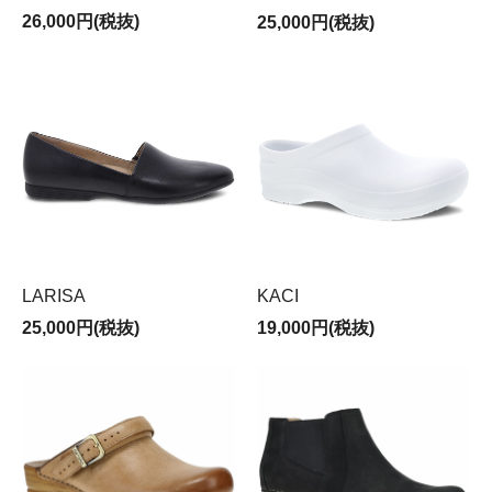
※ お問い合わせの際はお探しのスタイル・サイズ・カラ
26,000円(税抜)
25,000円(税抜)
ーを明記の上ご連絡ください。
電話によるダンスコ製品のご相談：TEL 03-6427-9440
営業受付時間：10:00-18:00（土日祝日・年末年始・大型
連休を除く）
※ ご注文、メールによるお問い合わせはお受けいたしま
すが、商品の配送、受注確認メールの送信やお問い合わ
せ等のご返答は土日祝日・年末年始・大型連休は休止さ
せて頂きます。
ごゆっくりお買い物をお楽しみください！
お盆期間中の休業日と配送について
LARISA
KACI
25,000円(税抜)
19,000円(税抜)
平素は格別のお引き立てを賜り厚く御礼申し上げます。
営業につきまして誠に勝手ながら、下記の期間を休業と
させて頂きます。
休業日：2026年8月8日（土）～8月19日（水）
最終出荷日：8月7日（金）（8月6日（木）正午までの入
金・ご注文分）
出荷再開日：8月20日（木）から