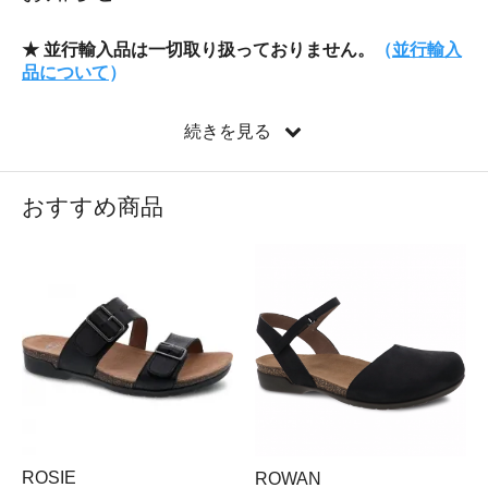
★ 並行輸入品は一切取り扱っておりません。
（
並行輸入
品について
）
当オンラインショップおよび、HPに掲載している正規取
扱店で販売している商品はすべてメーカー正規契約に基
続きを見る
づく正規輸入品です。
【公式】Dansko（ダンスコ）ジャパン オフィシャ
おすすめ商品
ルオンラインショップへようこそ
オフィシャルサイト：
http://www.dansko.jp
お手数ですが、お問い合わせ頂く前にご一読ください。
→
http://e-dansko.jp/?mode=f10
※ また、ショッピングガイドをご一読ください。
※ お客さまに安心してご利用いただくため、本人認証サ
ービス（3Dセキュア2.0）に対応しているクレジットカ
ードのみがご利用になれます。
メールによるダンスコ製品のご相談は、
お問い合わせフ
ォーム
よりご連絡下さい。
ROSIE
ROWAN